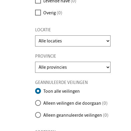
Levende have
(0)
Overig
(0)
LOCATIE
Kies
een
veilinglocatie
PROVINCIE
Kies
een
provincie
GEANNULEERDE VEILINGEN
Toon alle veilingen
Alleen veilingen die doorgaan
(0)
Alleen geannuleerde veilingen
(0)