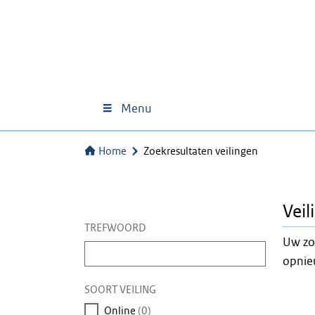
Menu
Home
Zoekresultaten veilingen
Veil
TREFWOORD
Uw zo
Vul
opnieu
een
trefwoord
SOORT VEILING
in
Online
(0)