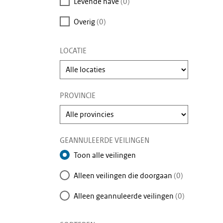
Levende have
(0)
Overig
(0)
LOCATIE
Kies
een
veilinglocatie
PROVINCIE
Kies
een
provincie
GEANNULEERDE VEILINGEN
Toon alle veilingen
Alleen veilingen die doorgaan
(0)
Alleen geannuleerde veilingen
(0)