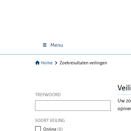
Menu
Home
Zoekresultaten veilingen
Veil
TREFWOORD
Uw zo
Vul
opnieu
een
trefwoord
SOORT VEILING
in
Online
(0)